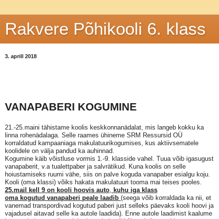
Rakvere Põhikooli 6. klass
3. aprill 2018
VANAPABERI KOGUMINE
21.-25.maini tähistame koolis keskkonnanädalat, mis langeb kokku ka
linna rohenädalaga. Selle raames ühineme SRM Ressursid OÜ
korraldatud kampaaniaga
makulatuuri
kogumises, kus aktiivsematele
koolidele on välja pandud ka auhinnad.
Kogumine
käib võistluse vormis 1.-9. klasside vahel. Tuua võib igasugust
vanapaberit, v.a tualettpaber ja salvrätikud. Kuna koolis on selle
hoiustamiseks ruumi vähe, siis on palve
koguda
vanapaber esialgu koju.
Kooli (oma klassi) võiks hakata
makulatuuri
tooma mai teises pooles.
25.mail kell 9 on kooli hoovis auto
,
kuhu iga klass
oma
kogutud
vanapaberi peale laadib
(seega võib korraldada ka nii, et
vanemad transpordivad
kogutud
paberi just selleks päevaks kooli hoovi ja
vajadusel aitavad selle ka autole laadida). Enne autole laadimist kaalume