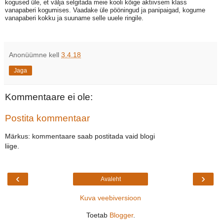
kogused üle, et välja selgitada meie kooli kõige aktiivsem klass
vanapaberi kogumises. Vaadake üle pööningud ja panipaigad, kogume
vanapaberi kokku ja suuname selle uuele ringile.
Anonüümne
kell
3.4.18
Jaga
Kommentaare ei ole:
Postita kommentaar
Märkus: kommentaare saab postitada vaid blogi
liige.
‹
›
Avaleht
Kuva veebiversioon
Toetab
Blogger
.